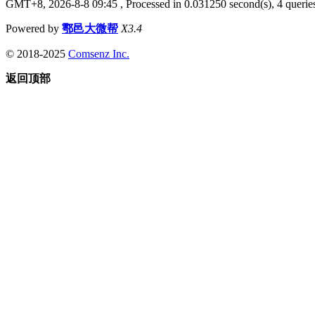
GMT+8, 2026-8-8 09:45
, Processed in 0.031250 second(s), 4 queries
Powered by
鄠邑大微帮
X3.4
© 2018-2025
Comsenz Inc.
返回顶部