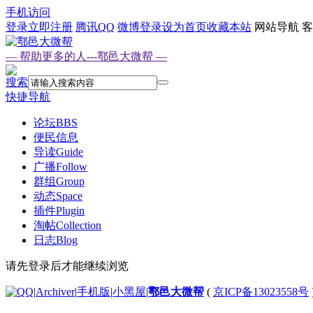
手机访问
登录
立即注册
腾讯QQ
微博登录
设为首页
收藏本站
网站导航
客
— 帮助更多的人---鄠邑大微帮 —
搜索
快捷导航
论坛
BBS
便民信息
导读
Guide
广播
Follow
群组
Group
动态
Space
插件
Plugin
淘帖
Collection
日志
Blog
请先登录后才能继续浏览
|
Archiver
|
手机版
|
小黑屋
|
鄠邑大微帮
(
京ICP备13023558号