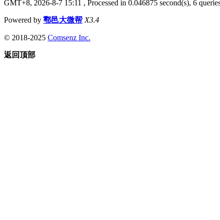
GMT+8, 2026-8-7 15:11
, Processed in 0.046875 second(s), 6 queries
Powered by
鄠邑大微帮
X3.4
© 2018-2025
Comsenz Inc.
返回顶部