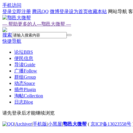
手机访问
登录
立即注册
腾讯QQ
微博登录
设为首页
收藏本站
网站导航
客
— 帮助更多的人---鄠邑大微帮 —
搜索
快捷导航
论坛
BBS
便民信息
导读
Guide
广播
Follow
群组
Group
动态
Space
插件
Plugin
淘帖
Collection
日志
Blog
请先登录后才能继续浏览
|
Archiver
|
手机版
|
小黑屋
|
鄠邑大微帮
(
京ICP备13023558号