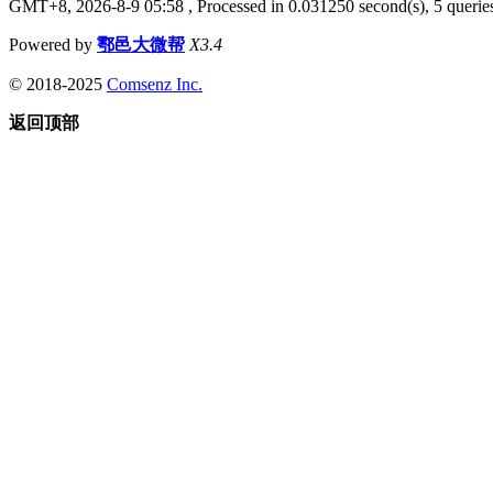
GMT+8, 2026-8-9 05:58
, Processed in 0.031250 second(s), 5 queries
Powered by
鄠邑大微帮
X3.4
© 2018-2025
Comsenz Inc.
返回顶部