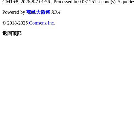
GMT+8, 2026-8-7 01:56
, Processed in 0.031251 second(s), 5 queries
Powered by
鄠邑大微帮
X3.4
© 2018-2025
Comsenz Inc.
返回顶部