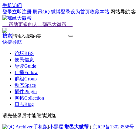
手机访问
登录
立即注册
腾讯QQ
微博登录
设为首页
收藏本站
网站导航
客
— 帮助更多的人---鄠邑大微帮 —
搜索
快捷导航
论坛
BBS
便民信息
导读
Guide
广播
Follow
群组
Group
动态
Space
插件
Plugin
淘帖
Collection
日志
Blog
请先登录后才能继续浏览
|
Archiver
|
手机版
|
小黑屋
|
鄠邑大微帮
(
京ICP备13023558号