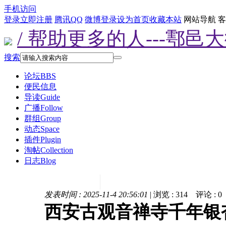
手机访问
登录
立即注册
腾讯QQ
微博登录
设为首页
收藏本站
网站导航
客
/ 帮助更多的人---鄠邑
搜索
论坛
BBS
便民信息
导读
Guide
广播
Follow
群组
Group
动态
Space
插件
Plugin
淘帖
Collection
日志
Blog
发表时间 : 2025-11-4 20:56:01
|
浏览 :
314
评论 :
0
西安古观音禅寺千年银