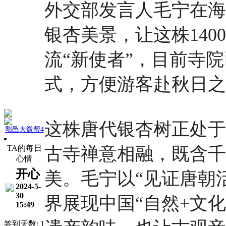
外交部发言人毛宁在海
银杏美景，让这株14
流“新使者”，目前寺
式，方便游客赴秋日之
这株唐代银杏树正处于
鄠邑大微帮4
TA的每日
古寺禅意相融，既含千
心情
开心
美。毛宁以“见证唐朝
2024-5-
30
界展现中国“自然+文
15:49
签到天数: 1