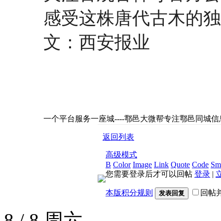
感受这株唐代古木的独
文：西安报业
一个平台服务一座城----鄠邑大微帮专注鄠邑同城
返回列表
高级模式
B
Color
Image
Link
Quote
Code
Smi
您需要登录后才可以回帖
登录
|
本版积分规则
回帖
发表回复
8 /
8
周六