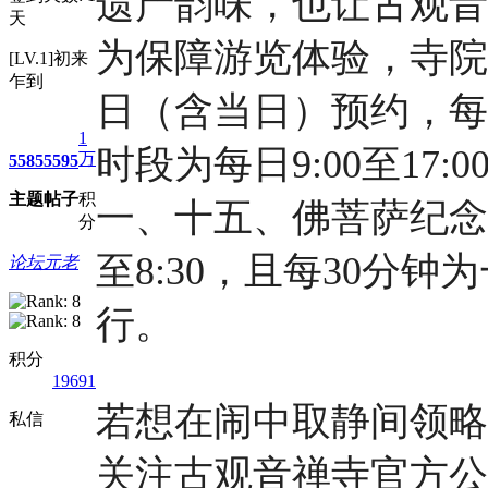
遗产韵味，也让古观音
天
为保障游览体验，寺院
[LV.1]初来
乍到
日（含当日）预约，每日
1
时段为每日9:00至17:
万
5585
5595
主题
帖子
积
一、十五、佛菩萨纪念
分
至8:30，且每30分
论坛元老
行。
积分
19691
若想在闹中取静间领略
私信
关注古观音禅寺官方公