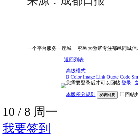
来源：成都日报
一个平台服务一座城----鄠邑大微帮专注鄠邑同城
返回列表
高级模式
B
Color
Image
Link
Quote
Code
Smi
您需要登录后才可以回帖
登录
|
本版积分规则
回帖
发表回复
10 /
8
周一
我要签到