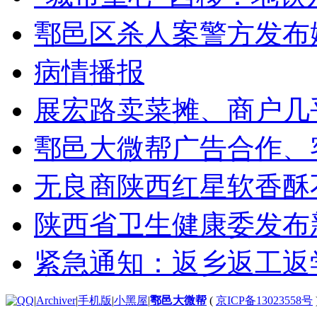
鄠邑区杀人案警方发布
病情播报
展宏路卖菜摊、商户几
鄠邑大微帮广告合作、
无良商陕西红星软香酥
陕西省卫生健康委发布
紧急通知：返乡返工返
|
Archiver
|
手机版
|
小黑屋
|
鄠邑大微帮
(
京ICP备13023558号