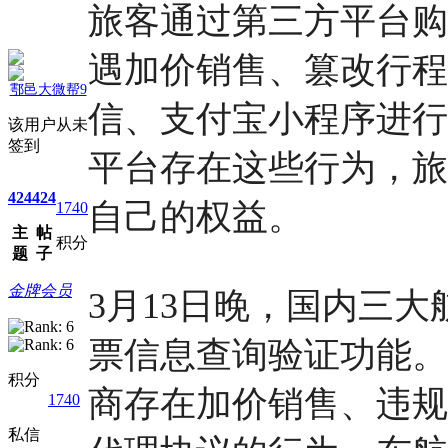
旅客通过第三方平台购
遇加价销售、篡改行程
鄠邑大微帮9
信、支付宝小程序进行
该用户从未
签到
平台存在这些行为，旅
424
424
自己的权益。
1740
主
帖
积分
题
子
金牌会员
3月13日晚，国内三
票信息查询验证功能。
积分
商存在加价销售、违规
1740
私信