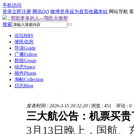
手机访问
登录
立即注册
腾讯QQ
微博登录
设为首页
收藏本站
网站导航
客
/ 帮助更多的人---鄠邑大微帮
搜索
论坛
BBS
便民信息
导读
Guide
广播
Follow
群组
Group
动态
Space
插件
Plugin
淘帖
Collection
日志
Blog
发表时间 : 2026-3-15 20:32:20
|
浏览 :
451
评论 :
0
三大航公告：机票买贵
3月13日晚上，国航