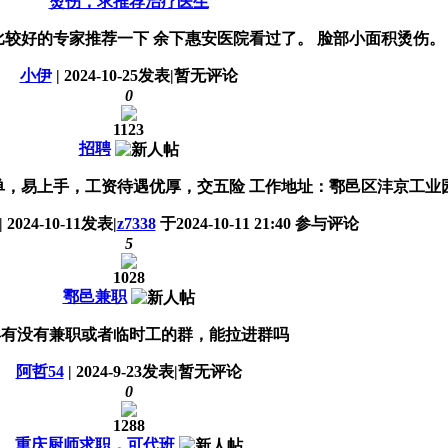
烫伤，求推荐治疗医生
较好的专家推荐一下 余下惠安医院看过了。 脸部小面积烫伤。
小伊
|
2024-10-25
发表
|
暂无评论
0
1123
招聘
，易上手，工资待遇优厚，交五险 工作地址：鄠邑区沣京工业园丰
|
2024-10-11
发表
|
z7338
于2024-10-11 21:40 参与评论
5
1028
鄠邑兼职
县有没有兼职或者临时工的群，能拉进群吗
阿哲54
|
2024-9-23
发表
|
暂无评论
0
1288
重庆厨师求职，可代班