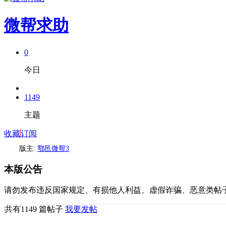
微帮求助
0
今日
1149
主题
收藏
订阅
版主:
鄠邑微帮3
本版公告
请勿发布违反国家规定、有损他人利益、虚假诈骗、恶意类帖
共有
1149
篇帖子
我要发帖