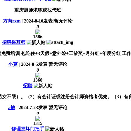
重庆厨师求职或找代班
方向rxm
|
2024-8-10
发表
|
暂无评论
0
1586
招聘采耳师
免费培训 包吃住+3天假+意外险+工龄奖+月分红+年度分红 工作时间
小莫
|
2024-8-5
发表
|
暂无评论
0
1368
招聘
，（男女不限）。（2）有会计证或注册会计师资格者优先。（3）有良
a敏
|
2024-7-23
发表
|
暂无评论
0
1315
修理损坏门把手