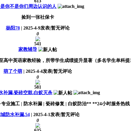
613
看是你不是你们周边认识的人
捡到一张社保卡
杨阳78
|
2025-4-9
发表
|
暂无评论
0
541
家教辅导
高中英语家教经验，所带学生成绩提升显著（多名学生单科提30+）
萌了个萌
|
2025-4-4
发表
|
暂无评论
0
581
水补漏.瓷砖空鼓.白蚁灭杀
 | 防水补漏 | 瓷砖修复 | 白蚁防治** **24小时服务热线：155-5
城防水补漏.54
|
2025-4-1
发表
|
暂无评论
0
635