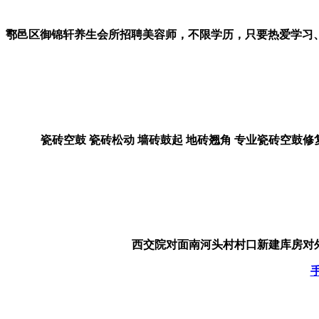
鄠邑区御锦轩养生会所招聘美容师，不限学历，只要热爱学习、热情开
瓷砖空鼓 瓷砖松动 墙砖鼓起 地砖翘角 专业瓷砖空鼓修复
西交院对面南河头村村口新建库房对外出