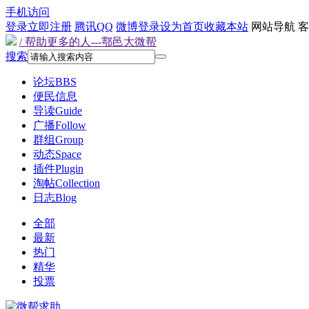
手机访问
登录
立即注册
腾讯QQ
微博登录
设为首页
收藏本站
网站导航
客
/ 帮助更多的人---鄠邑大微帮
搜索
论坛
BBS
便民信息
导读
Guide
广播
Follow
群组
Group
动态
Space
插件
Plugin
淘帖
Collection
日志
Blog
全部
最新
热门
精华
投票