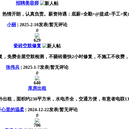
招聘美容师
朗，认真负责。薪资待遇：底薪+全勤+@提成+手工+奖金+饭补。月
小丽
|
2025-2-10
发表
|
暂无评论
0
629
瓷砖空鼓修复
，免费全屋空鼓检测，不砸砖最快2小时修复，不施工不收费，咨询电话张
张伟兵
|
2025-1-7
发表
|
暂无评论
0
640
库房出租
租，面积约230平方米，水电齐全，交通方便，有意者电联13379
手心里的温柔
|
2024-12-22
发表
|
暂无评论
0
706