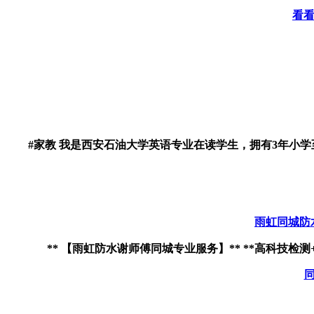
看
#家教 我是西安石油大学英语专业在读学生，拥有3年小学至
雨虹同城防
** 【雨虹防水谢师傅同城专业服务】** **高科技检测+专业施工
同