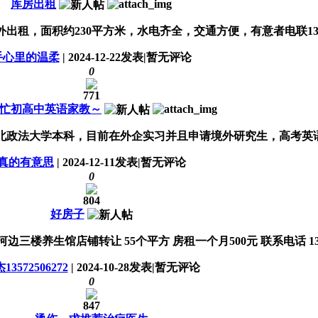
库房出租
租，面积约230平方米，水电齐全，交通方便，有意者电联13379
手心里的温柔
|
2024-12-22
发表
|
暂无评论
0
771
忙初高中英语家教～
法大学本科，目前在外企实习并且申请境外研究生，高考英语120
真的有意思
|
2024-12-11
发表
|
暂无评论
0
804
好房子
楼养生馆店铺转让 55个平方 房租一个月500元 联系电话 13572
13572506272
|
2024-10-28
发表
|
暂无评论
0
847