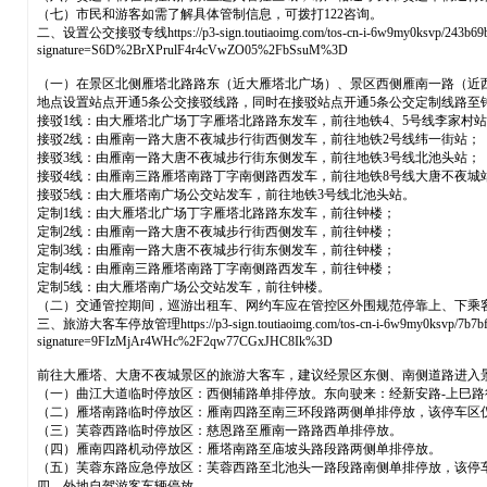
（七）市民和游客如需了解具体管制信息，可拨打122咨询。
二、设置公交接驳专线https://p3-sign.toutiaoimg.com/tos-cn-i-6w9my0ksvp/243b69b30e81
signature=S6D%2BrXPrulF4r4cVwZO05%2FbSsuM%3D
（一）在景区北侧雁塔北路路东（近大雁塔北广场）、景区西侧雁南一路（近
地点设置站点开通5条公交接驳线路，同时在接驳站点开通5条公交定制线路至
接驳1线：由大雁塔北广场丁字雁塔北路路东发车，前往地铁4、5号线李家村
接驳2线：由雁南一路大唐不夜城步行街西侧发车，前往地铁2号线纬一街站；
接驳3线：由雁南一路大唐不夜城步行街东侧发车，前往地铁3号线北池头站；
接驳4线：由雁南三路雁塔南路丁字南侧路西发车，前往地铁8号线大唐不夜城
接驳5线：由大雁塔南广场公交站发车，前往地铁3号线北池头站。
定制1线：由大雁塔北广场丁字雁塔北路路东发车，前往钟楼；
定制2线：由雁南一路大唐不夜城步行街西侧发车，前往钟楼；
定制3线：由雁南一路大唐不夜城步行街东侧发车，前往钟楼；
定制4线：由雁南三路雁塔南路丁字南侧路西发车，前往钟楼；
定制5线：由大雁塔南广场公交站发车，前往钟楼。
（二）交通管控期间，巡游出租车、网约车应在管控区外围规范停靠上、下乘
三、旅游大客车停放管理https://p3-sign.toutiaoimg.com/tos-cn-i-6w9my0ksvp/7b7bf594f0d
signature=9FIzMjAr4WHc%2F2qw77CGxJHC8Ik%3D
前往大雁塔、大唐不夜城景区的旅游大客车，建议经景区东侧、南侧道路进入
（一）曲江大道临时停放区：西侧辅路单排停放。东向驶来：经新安路-上巳路
（二）雁塔南路临时停放区：雁南四路至南三环段路两侧单排停放，该停车区
（三）芙蓉西路临时停放区：慈恩路至雁南一路路西单排停放。
（四）雁南四路机动停放区：雁塔南路至庙坡头路段路两侧单排停放。
（五）芙蓉东路应急停放区：芙蓉西路至北池头一路段路南侧单排停放，该停
四、外地自驾游客车辆停放