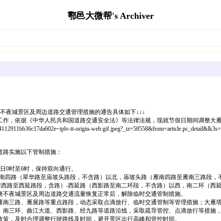
鄠邑大微帮's Archiver
唐不夜城景区及周边道路交通管理措施的通告具体如下↓↓↓
理工作，依据《中华人民共和国道路交通安全法》等法律法规，现就节假日期间调整大
911bb36c17da602e~tplv-tt-origin-web:gif.jpeg?_iz=58558&from=article.pc_detail&lk3
边道路实施以下管制措施：
日0时至6时，保持双向通行。
雁南四路（翠华路至庙坡头路段，不含路）以北，庙坡头路（雁南四路至雁南三路段，
蓉西路至西延路段，含路）-西延路（西影路至南二环段，不含路）以西，南二环（西
唐不夜城景区及周边道路交通流量恢复正常后，解除临时交通管制措施。
、雁南三路、雁展路等重点路段，动态采取点滴放行、临时交通管制等管理措施；大雁
、南三环、曲江大道、西影路、经九路等道路沿线，采取疏导管控、点滴放行等措施
政策，及时合理调整行驶路线及时间，避开景区出行高峰和管控时间。