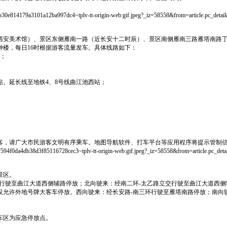
4179a3101a12ba997dc4~tplv-tt-origin-web:gif.jpeg?_iz=58558&from=article.pc_detai
西安美术馆）、景区东侧雁南一路（近长安十二时辰）、景区南侧雁南三路雁塔南路丁
钟楼，每日16时根据游客流量发车。具体线路如下：
站；
站。延长线至地铁4、8号线曲江池西站；
客，请广大市民游客文明有序乘车。地图导航软件、打车平台等应用程序将提示管制
a4db38d3f85116728cec3~tplv-tt-origin-web:gif.jpeg?_iz=58558&from=article.pc_det
景区。
行驶至曲江大道西侧辅路停放；北向驶来：经南二环-太乙路立交行驶至曲江大道西侧
仅允许外地号牌大客车停放。西向驶来：经长安路-南三环行驶至雁塔南路停放；南向
车区为应急停放点。