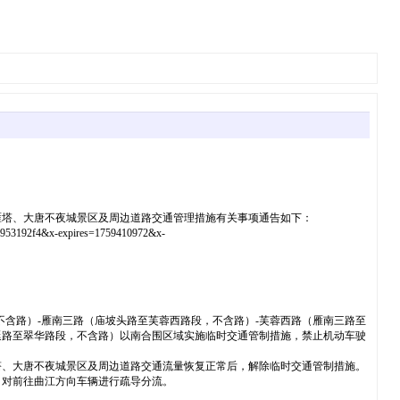
雁塔、大唐不夜城景区及周边道路交通管理措施有关事项通告如下：
s=953192f4&x-expires=1759410972&x-
不含路）-雁南三路（庙坡头路至芙蓉西路段，不含路）-芙蓉西路（雁南三路至
延路至翠华路段，不含路）以南合围区域实施临时交通管制措施，禁止机动车驶
塔、大唐不夜城景区及周边道路交通流量恢复正常后，解除临时交通管制措施。
，对前往曲江方向车辆进行疏导分流。