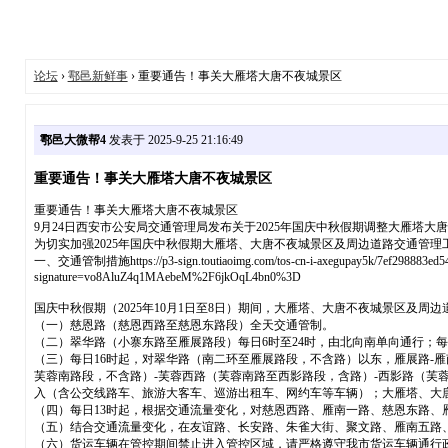
论坛
›
鄠邑新鲜事
› 重要通告！事关大雁塔大唐不夜城景区
鄠邑大微帮4
发表于 2025-9-25 21:16:49
重要通告！事关大雁塔大唐不夜城景区
重要通告！事关大雁塔大唐不夜城景区
9月24日西安市公安局交通管理局发布关于2025年国庆中秋假期调整大雁塔大
为切实加强2025年国庆中秋假期大雁塔、大唐不夜城景区及周边道路交通管
一、交通管制措施https://p3-sign.toutiaoimg.com/tos-cn-i-axegupay5k/7ef298883ed54112
signature=vo8AluZ4q1MAebeM%2F6jkOqL4bn0%3D
国庆中秋假期（2025年10月1日至8日）期间，大雁塔、大唐不夜城景区及周
（一）慈恩路（慈恩西路至慈恩东路段）全天交通管制。
（二）翠华路（小寨东路至雁展路段）每日6时至24时，由北向南单向通行；每
（三）每日16时起，对翠华路（南二环至雁展路段，不含路）以东，雁展路-
芙蓉南路段，不含路）-芙蓉西路（芙蓉南路至西影路段，含路）-西影路（芙
入（含公交线路车、旅游大客车、巡游出租车、网约车等车辆）；大雁塔、大
（四）每日13时起，根据交通流量变化，对慈恩西路、雁南一路、慈恩东路
（五）结合交通流量变化，在友谊路、长安路、朱雀大街、聚文路、雁南五路
（六）货运车辆在管控期间禁止进入管控区域，请严格遵守我市货运车辆通行