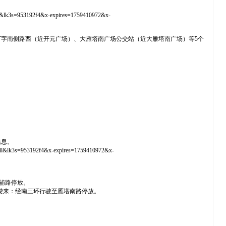
l&lk3s=953192f4&x-expires=1759410972&x-
字南侧路西（近开元广场）、大雁塔南广场公交站（近大雁塔南广场）等5个
信息。
ail&lk3s=953192f4&x-expires=1759410972&x-
辅路停放。
驶来：经南三环行驶至雁塔南路停放。