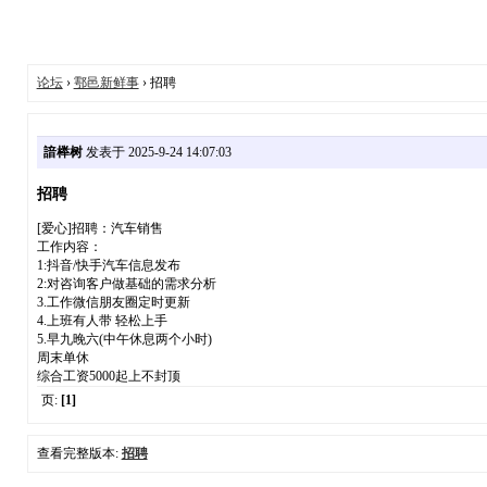
论坛
›
鄠邑新鲜事
› 招聘
諳榉树
发表于 2025-9-24 14:07:03
招聘
[爱心]招聘：汽车销售
工作内容：
1:抖音/快手汽车信息发布
2:对咨询客户做基础的需求分析
3.工作微信朋友圈定时更新
4.上班有人带 轻松上手
5.早九晚六(中午休息两个小时)
周末单休
综合工资5000起上不封顶
页:
[1]
查看完整版本:
招聘