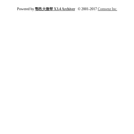
Powered by
鄠邑大微帮 X3.4 Archiver
© 2001-2017
Comsenz Inc.