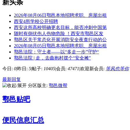
新头条
2026年08月06日鄠邑本地招聘求职、房屋出租
西安4所学校公开招聘
西安这所高校明确更名目标，能否冲刺中国第
随时有倒伏伤人伤物危险 ！西安市鄠邑区发
鄠邑区关于常态化开展消防安全夜查行动的公
2026年08月05日鄠邑本地招聘求职、房屋出租
鄠邑法院：守土者——以“多走一步”守护“
鄠邑法院 | 走，去曲抱村摆个“安全摊”
今日:
0
|
昨日:
5
|
帖子:
10405
|
会员:
47471
|
欢迎新会员:
等风也等你
最新回复
分区版主:
鄠邑微帮
鄠邑贴吧
便民信息汇总