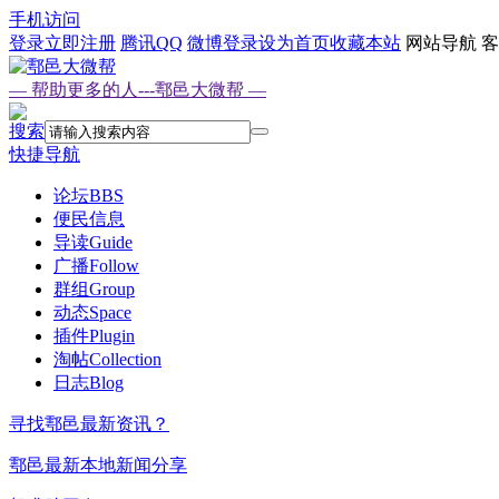
手机访问
登录
立即注册
腾讯QQ
微博登录
设为首页
收藏本站
网站导航
客
— 帮助更多的人---鄠邑大微帮 —
搜索
快捷导航
论坛
BBS
便民信息
导读
Guide
广播
Follow
群组
Group
动态
Space
插件
Plugin
淘帖
Collection
日志
Blog
寻找鄠邑最新资讯？
鄠邑最新本地新闻分享